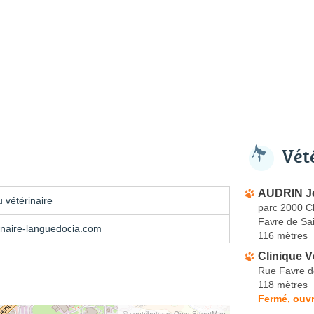
Vét
AUDRIN Je
 vétérinaire
parc 2000 Cl
Favre de Sai
inaire-languedocia.com
116 mètres
Clinique V
Rue Favre d
118 mètres
Fermé, ouvr
© contributeurs OpenStreetMap