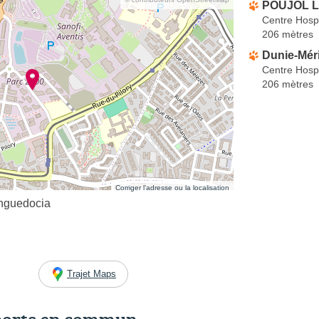
POUJOL L
Centre Hospi
206 mètres
Dunie-Mér
Centre Hospi
206 mètres
Corriger l’adresse ou la localisation
anguedocia
Trajet Maps
ports en commun