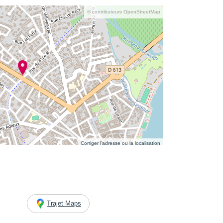
© contributeurs OpenStreetMap
Corriger l’adresse ou la localisation
Trajet Maps