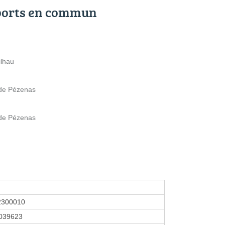
ports en commun
ilhau
 de Pézenas
 de Pézenas
2300010
039623