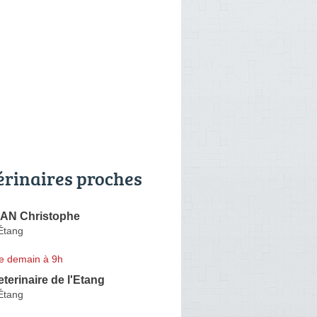
érinaires proches
N Christophe
Étang
e demain à 9h
eterinaire de l'Etang
Étang