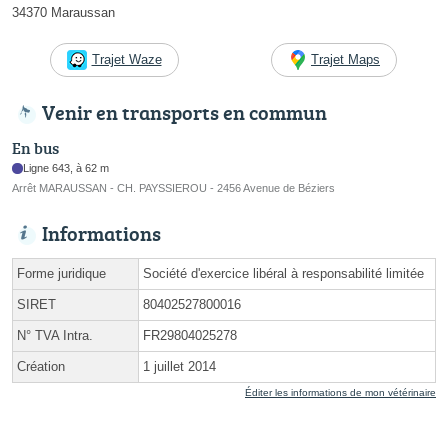
34370 Maraussan
Trajet Waze
Trajet Maps
Venir en transports en commun
En bus
Ligne 643, à 62 m
Arrêt MARAUSSAN - CH. PAYSSIEROU - 2456 Avenue de Béziers
Informations
Forme juridique
Société d'exercice libéral à responsabilité limitée
SIRET
80402527800016
N° TVA Intra.
FR29804025278
Création
1 juillet 2014
Éditer les informations de mon vétérinaire