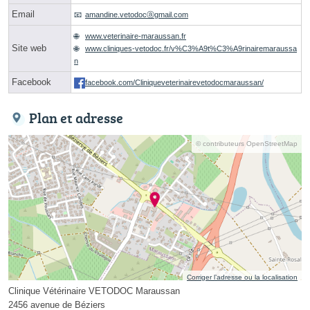
Email
amandine.vetodocⓐgmail.com
www.veterinaire-maraussan.fr
Site web
www.cliniques-vetodoc.fr/v%C3%A9t%C3%A9rinairemaraussa
n
Facebook
facebook.com/Cliniqueveterinairevetodocmaraussan/
Plan et adresse
© contributeurs OpenStreetMap
Corriger l’adresse ou la localisation
Clinique Vétérinaire VETODOC Maraussan
2456 avenue de Béziers