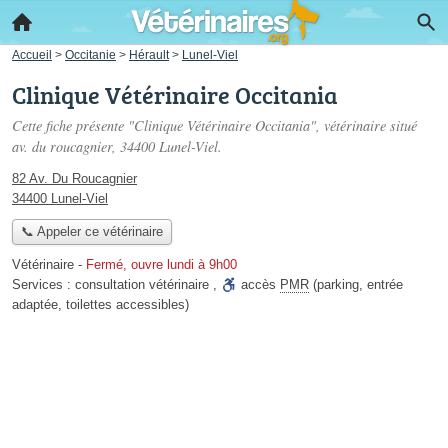
Accueil
>
Occitanie
>
Hérault
>
Lunel-Viel
Clinique Vétérinaire Occitania
Cette fiche présente "Clinique Vétérinaire Occitania", vétérinaire situé
av. du roucagnier
, 34400 Lunel-Viel.
82 Av. Du Roucagnier
34400 Lunel-Viel
📞 Appeler ce vétérinaire
Vétérinaire
-
Fermé, ouvre lundi à 9h00
Services :
consultation vétérinaire
,
accès
PMR
(parking, entrée
adaptée, toilettes accessibles)