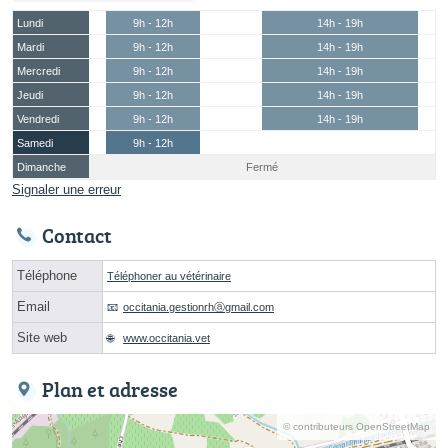
Lundi
9h - 12h
14h - 19h
Mardi
9h - 12h
14h - 19h
Mercredi
9h - 12h
14h - 19h
Jeudi
9h - 12h
14h - 19h
Vendredi
9h - 12h
14h - 19h
Samedi
9h - 12h
Dimanche
Fermé
Signaler une erreur
Contact
Téléphone
Téléphoner au vétérinaire
Email
occitania.gestionrhⓐgmail.com
Site web
www.occitania.vet
Plan et adresse
© contributeurs OpenStreetMap