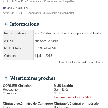
Arrêt LUNEL-VIEL - Coopérative - 383 Avenue de Montpellier
Ligne 607, à 824 m
Arrêt LUNEL-VIEL - Coopérative - 383 Avenue de Montpellier
Informations
Forme juridique
Société d'exercice libéral à responsabilité limitée
SIRET
79452051000015
N° TVA Intra.
FR39794520510
Création
1 juillet 2013
Éditer les informations de mon vétérinaire
Vétérinaires proches
GORLIER Christian
MUS Laetitia
Roucagnier
Saint-Brès
26 mètres
3.3 km
Fermée, ouvre lundi à 9h00
Clinique vétérinaire de Camargue
Clinique Vétérinaire Impériale
Lunel
Baillargues