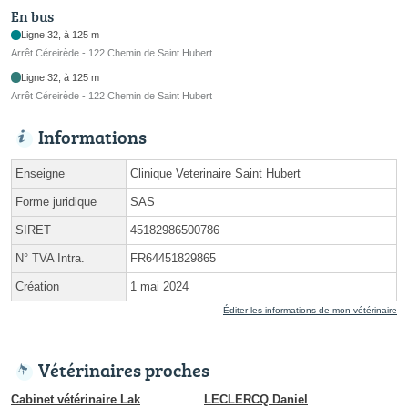
En bus
Ligne 32, à 125 m
Arrêt Céreirède - 122 Chemin de Saint Hubert
Ligne 32, à 125 m
Arrêt Céreirède - 122 Chemin de Saint Hubert
Informations
Enseigne
Clinique Veterinaire Saint Hubert
Forme juridique
SAS
SIRET
45182986500786
N° TVA Intra.
FR64451829865
Création
1 mai 2024
Éditer les informations de mon vétérinaire
Vétérinaires proches
Cabinet vétérinaire Lak
LECLERCQ Daniel