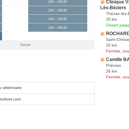
Clinique 
14h - 18h30
Lès-Béziers
14h - 18h30
Thézan-lès-
20 km
14h - 18h30
Ouvert jusqu
14h - 18h30
ROCHARD 
Saint-Chinia
25 km
Fermé
Fermée, ouv
Camille B
Prémian
26 km
Fermée, ouv
 vétérinaire
orbvet.com