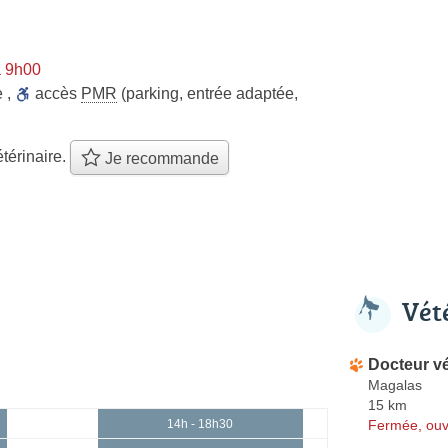
à 9h00
e
,
accès
PMR
(parking, entrée adaptée,
térinaire.
Je recommande
Vét
Docteur vé
Magalas
15 km
Fermée, ouv
14h - 18h30