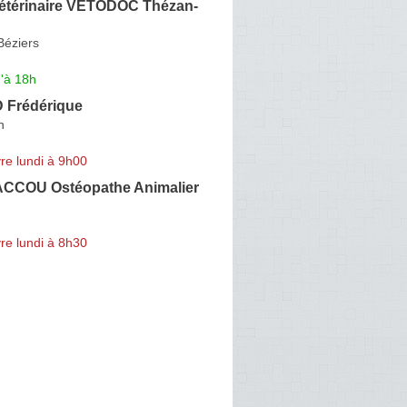
Vétérinaire VETODOC Thézan-
Béziers
'à 18h
Frédérique
n
re lundi à 9h00
ACCOU Ostéopathe Animalier
re lundi à 8h30