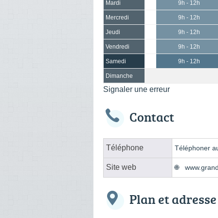
Mardi
9h - 12h
Mercredi
9h - 12h
Jeudi
9h - 12h
Vendredi
9h - 12h
Samedi
9h - 12h
Dimanche
Signaler une erreur
Contact
Téléphone
Téléphoner au
Site web
www.grand
Plan et adresse