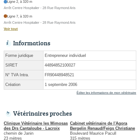
Ligne 2, à 320 m
Arrêt Centre Hospitalier - 28 Rue Raymond Aris
Ligne 7, à 320 m
Arrêt Centre Hospitalier - 28 Rue Raymond Aris
Voir tout
Informations
Forme juridique
Entrepreneur individuel
SIRET
44894852100027
N° TVA Intra.
FR90448948521
Création
1 septembre 2006
Éditer les informations de mon vétérinaire
Vétérinaires proches
Clinique Vétérinaire les Mimosas
Cabinet vétérinaire de l'Agora
des Drs Cantaloube - Lacroix
Bergelin Renaud/Feigs Christiane
chemin de Janin
Boulevard Maurice Pacull
23 mètres
315 mètres