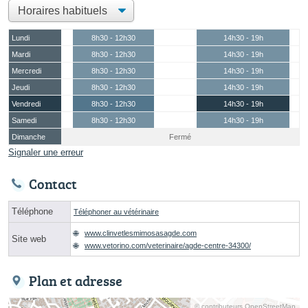
Lundi
8h30 - 12h30
14h30 - 19h
Mardi
8h30 - 12h30
14h30 - 19h
Mercredi
8h30 - 12h30
14h30 - 19h
Jeudi
8h30 - 12h30
14h30 - 19h
Vendredi
8h30 - 12h30
14h30 - 19h
Samedi
8h30 - 12h30
14h30 - 19h
Dimanche
Fermé
Signaler une erreur
Contact
Téléphone
Téléphoner au vétérinaire
www.clinvetlesmimosasagde.com
Site web
www.vetorino.com/veterinaire/agde-centre-34300/
Plan et adresse
© contributeurs OpenStreetMap