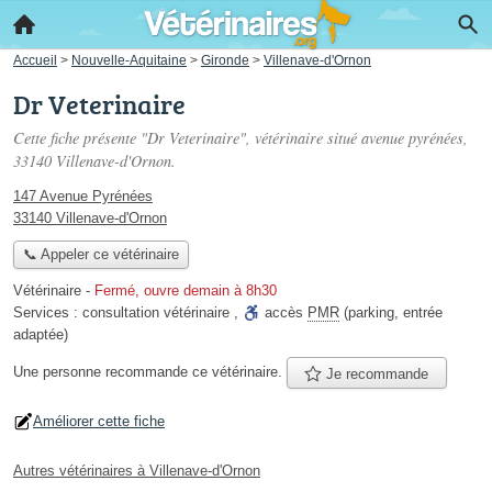
Accueil
>
Nouvelle-Aquitaine
>
Gironde
>
Villenave-d'Ornon
Dr Veterinaire
Cette fiche présente "Dr Veterinaire", vétérinaire situé
avenue pyrénées
,
33140 Villenave-d'Ornon.
147 Avenue Pyrénées
33140 Villenave-d'Ornon
📞 Appeler ce vétérinaire
Vétérinaire
-
Fermé, ouvre demain à 8h30
Services :
consultation vétérinaire
,
accès
PMR
(parking, entrée
adaptée)
Une personne
recommande
ce vétérinaire.
Je recommande
Améliorer cette fiche
Autres vétérinaires à Villenave-d'Ornon