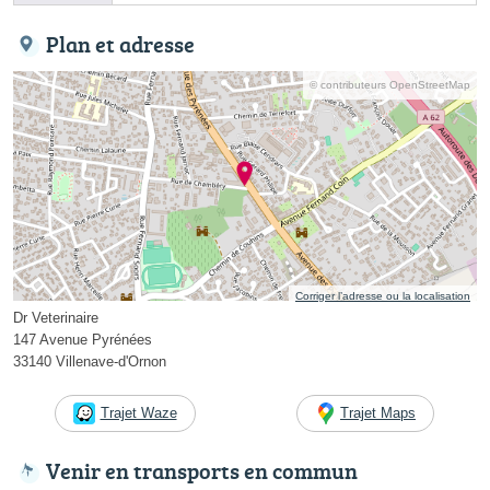
Plan et adresse
© contributeurs OpenStreetMap
Corriger l’adresse ou la localisation
Dr Veterinaire
147 Avenue Pyrénées
33140 Villenave-d'Ornon
Trajet Waze
Trajet Maps
Venir en transports en commun