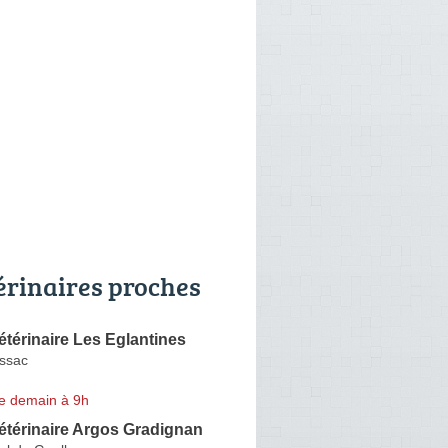
érinaires proches
étérinaire Les Eglantines
ssac
e demain à 9h
étérinaire Argos Gradignan