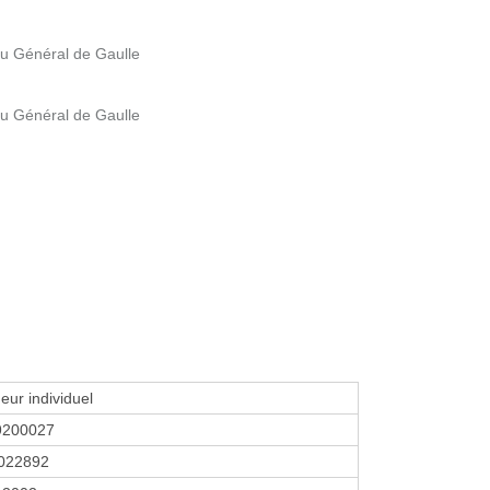
du Général de Gaulle
du Général de Gaulle
eur individuel
9200027
022892