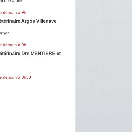
al de Gaulle
e demain à 9h
étérinaire Argos Villenave
Ornon
e demain à 9h
étérinaire Drs MENTIERE et
e demain à 8h30