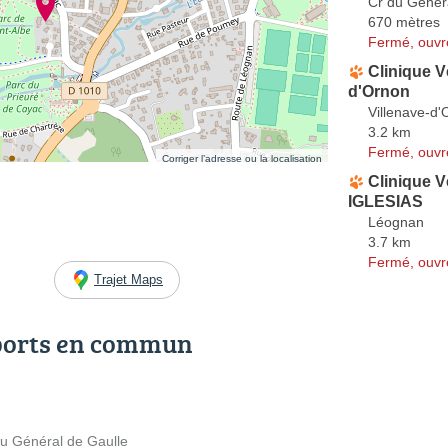
Cr du Génér
670 mètres
Fermé, ouvr
Clinique V
d'Ornon
Villenave-d'
3.2 km
Fermé, ouvr
Corriger l’adresse ou la localisation
Clinique V
IGLESIAS
Léognan
3.7 km
Fermé, ouvr
Trajet Maps
ports en commun
du Général de Gaulle