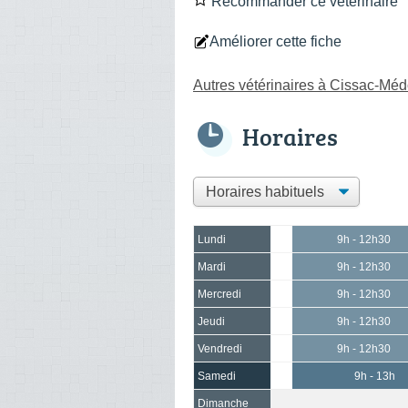
Recommander ce vétérinaire
Améliorer cette fiche
Autres vétérinaires à Cissac-Mé
Horaires
Lundi
9h - 12h30
Mardi
9h - 12h30
Mercredi
9h - 12h30
Jeudi
9h - 12h30
Vendredi
9h - 12h30
Samedi
9h - 13h
Dimanche