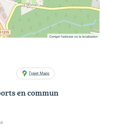
Corriger l’adresse ou la localisation
Trajet Maps
ports en commun
ud