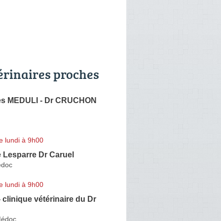
érinaires proches
res MEDULI - Dr CRUCHON
e lundi à 9h00
e Lesparre Dr Caruel
édoc
e lundi à 9h00
- clinique vétérinaire du Dr
Médoc