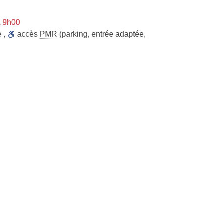
à 9h00
e
,
accès
PMR
(parking, entrée adaptée,