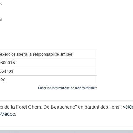
ud
ud
exercice libéral à responsabilité limitée
0300015
864403
026
Éditer les informations de mon vétérinaire
es de la Forêt Chem. De Beauchêne" en partant des liens :
vété
c-Médoc
.