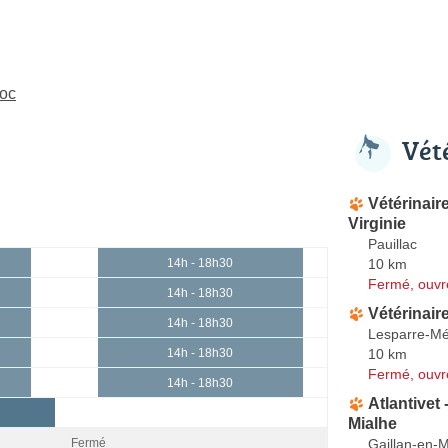
doc
Vét
Vétérinai
Virginie
Pauillac
10 km
14h - 18h30
Fermé, ouvr
14h - 18h30
Vétérinair
14h - 18h30
Lesparre-M
10 km
14h - 18h30
Fermé, ouvr
14h - 18h30
Atlantivet 
Mialhe
Gaillan-en-
Fermé