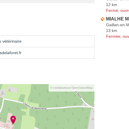
12 km
Fermé, ouvr
MIALHE Ma
Gaillan-en-
13 km
Fermée, ouv
 vétérinaire
sdelaforet.fr
© contributeurs OpenStreetMap