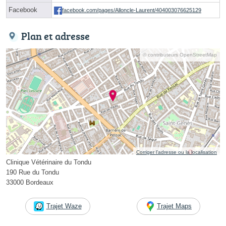
Facebook
facebook.com/pages/Alloncle-Laurent/404003076625129
Plan et adresse
© contributeurs OpenStreetMap
Corriger l’adresse ou la localisation
Clinique Vétérinaire du Tondu
190 Rue du Tondu
33000 Bordeaux
Trajet Waze
Trajet Maps