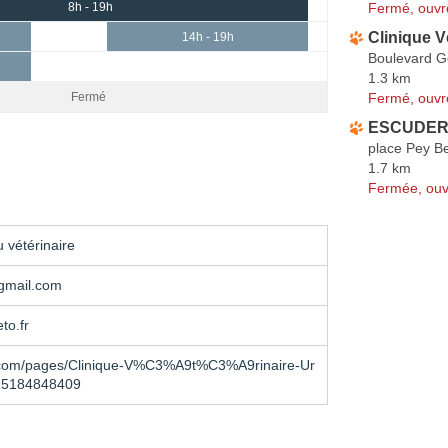
Fermé, ouvr
8h - 19h
Clinique V
14h - 19h
Boulevard G
1.3 km
Fermé, ouvr
Fermé
ESCUDERO
place Pey B
1.7 km
Fermée, ouv
 vétérinaire
gmail.com
to.fr
com/pages/Clinique-V%C3%A9t%C3%A9rinaire-Ur
15184848409