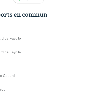
ports en commun
rd de Fayolle
rd de Fayolle
le Godard
erdun