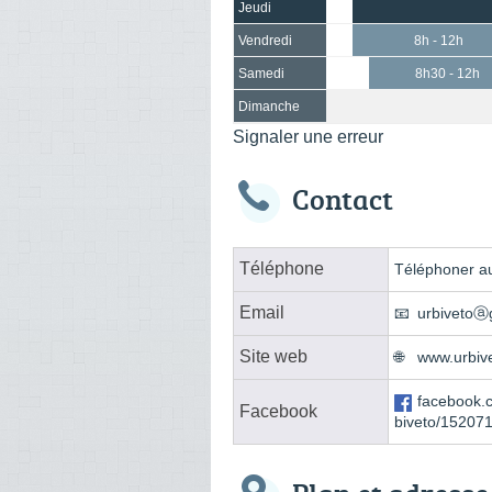
Jeudi
Vendredi
8h - 12h
Samedi
8h30 - 12h
Dimanche
Signaler une erreur
Contact
Téléphone
Téléphoner au
Email
urbivetoⓐ
Site web
www.urbive
facebook.
Facebook
biveto/15207