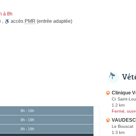
n à 8h
e
,
accès
PMR
(entrée adaptée)
Vét
Clinique V
Cr Saint-Lou
1.2 km
Fermé, ouvr
8h - 19h
VAUDESCA
8h - 19h
Le Bouscat
8h - 19h
1.3 km