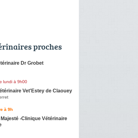
érinaires proches
térinaire Dr Grobet
e lundi à 9h00
étérinaire Vet'Estey de Claouey
rret
e à 9h
 Majesté -Clinique Vétérinaire
e