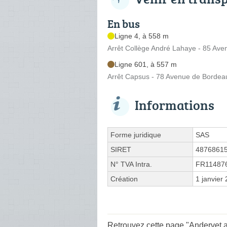
En bus
Ligne 4, à 558 m
Arrêt Collège André Lahaye - 85 Av
Ligne 601, à 557 m
Arrêt Capsus - 78 Avenue de Bordea
Informations
Forme juridique
SAS
SIRET
4876861
N° TVA Intra.
FR11487
Création
1 janvier
Retrouvez cette page "Andervet 