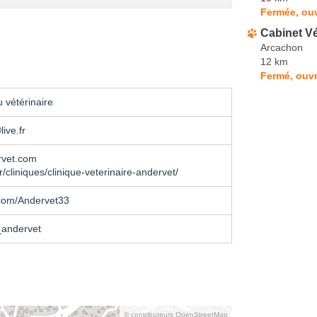
Fermée, ouv
Cabinet Vé
Arcachon
12 km
Fermé, ouvr
 vétérinaire
ive.fr
vet.com
r/cliniques/clinique-veterinaire-andervet/
com/Andervet33
_andervet
© contributeurs OpenStreetMap