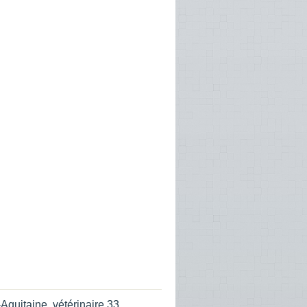
-Aquitaine
,
vétérinaire 33
,