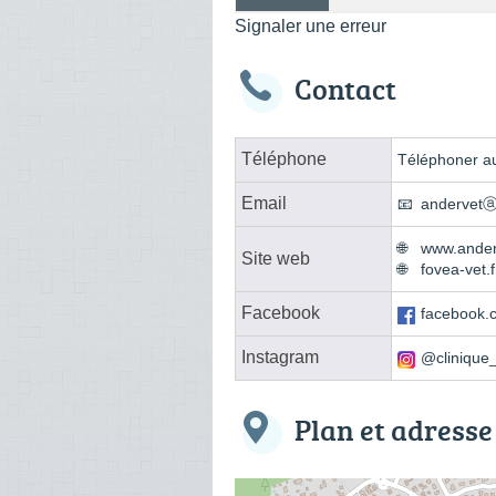
Signaler une erreur
Contact
Téléphone
Téléphoner au
Email
andervetⓐl
www.ander
Site web
fovea-vet.f
Facebook
facebook.
Instagram
@clinique
Plan et adresse