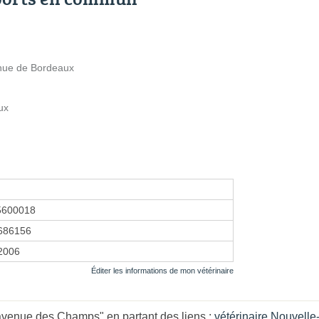
enue de Bordeaux
ux
5600018
686156
 2006
Éditer les informations de mon vétérinaire
avenue des Champs" en partant des liens :
vétérinaire Nouvelle