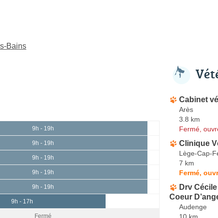
es-Bains
Vét
Cabinet vé
Arès
3.8 km
Fermé, ouvr
9h - 19h
Clinique V
9h - 19h
Lège-Cap-Fe
9h - 19h
7 km
Fermé, ouvr
9h - 19h
Drv Cécile
9h - 19h
Coeur D’ang
9h - 17h
Audenge
10 km
Fermé