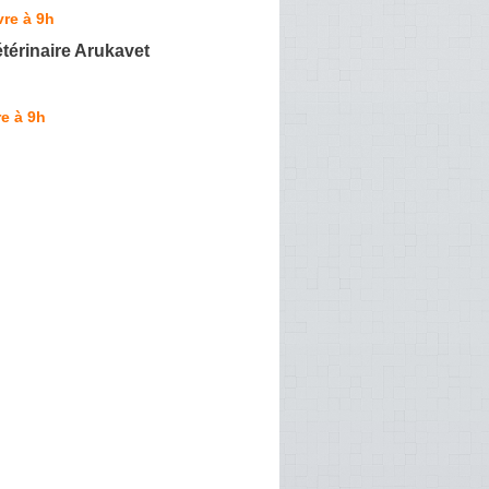
re à 9h
térinaire Arukavet
e à 9h