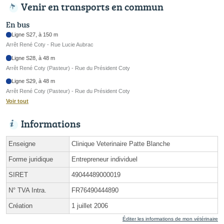
Venir en transports en commun
En bus
Ligne S27, à 150 m
Arrêt René Coty - Rue Lucie Aubrac
Ligne S28, à 48 m
Arrêt René Coty (Pasteur) - Rue du Président Coty
Ligne S29, à 48 m
Arrêt René Coty (Pasteur) - Rue du Président Coty
Voir tout
Informations
Enseigne
Clinique Veterinaire Patte Blanche
Forme juridique
Entrepreneur individuel
SIRET
49044489000019
N° TVA Intra.
FR76490444890
Création
1 juillet 2006
Éditer les informations de mon vétérinaire