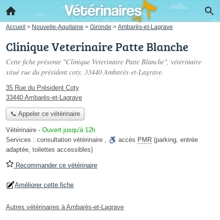
Accueil
>
Nouvelle-Aquitaine
>
Gironde
>
Ambarès-et-Lagrave
Clinique Veterinaire Patte Blanche
Cette fiche présente "Clinique Veterinaire Patte Blanche", vétérinaire
situé
rue du président coty
, 33440 Ambarès-et-Lagrave.
35 Rue du Président Coty
33440 Ambarès-et-Lagrave
📞 Appeler ce vétérinaire
Vétérinaire
-
Ouvert jusqu'à 12h
Services :
consultation vétérinaire
,
accès
PMR
(parking, entrée
adaptée, toilettes accessibles)
Recommander ce vétérinaire
Améliorer cette fiche
Autres vétérinaires à Ambarès-et-Lagrave