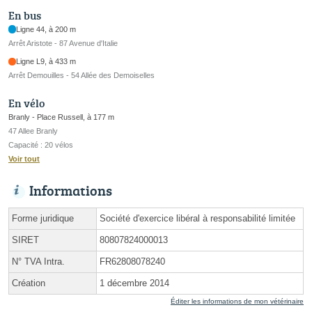
En bus
Ligne 44, à 200 m
Arrêt Aristote - 87 Avenue d'Italie
Ligne L9, à 433 m
Arrêt Demouilles - 54 Allée des Demoiselles
En vélo
Branly - Place Russell, à 177 m
47 Allee Branly
Capacité : 20 vélos
Voir tout
Informations
Forme juridique
Société d'exercice libéral à responsabilité limitée
SIRET
80807824000013
N° TVA Intra.
FR62808078240
Création
1 décembre 2014
Éditer les informations de mon vétérinaire