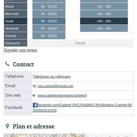
Mardi
9h - 12h30
14h - 19h
Mercredi
9h - 12h30
14h - 19h
Jeudi
9h - 12h30
14h - 19h
Vendredi
9h - 12h30
14h - 19h
Samedi
9h - 12h30
Dimanche
Fermé
Signaler une erreur
Contact
Téléphone
Téléphoner au vétérinaire
Email
vet.crampelⓐgmail.com
Site web
www.cabinetveterinairecrampel.fr
facebook.com/Cabinet-V%C3%A9t%C3%A9rinaire-Crampel-80
Facebook
3503923131630
Plan et adresse