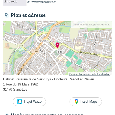
Site web
www.vetosaintlys.fr
Plan et adresse
© contributeurs OpenStreetMap
Corriger l’adresse ou la localisation
Cabinet Vétérinaire de Saint Lys - Docteurs Rascol et Pleven
1 Rue du 19 Mars 1962
31470 Saint-Lys
Trajet Waze
Trajet Maps