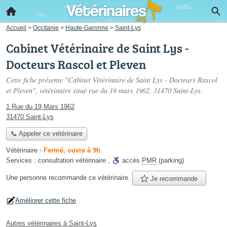
Accueil
>
Occitanie
>
Haute-Garonne
>
Saint-Lys
Cabinet Vétérinaire de Saint Lys -
Docteurs Rascol et Pleven
Cette fiche présente "Cabinet Vétérinaire de Saint Lys - Docteurs Rascol
et Pleven", vétérinaire situé
rue du 19 mars 1962
, 31470 Saint-Lys.
1 Rue du 19 Mars 1962
31470 Saint-Lys
📞 Appeler ce vétérinaire
Vétérinaire
-
Fermé, ouvre à 9h
Services :
consultation vétérinaire
,
accès
PMR
(parking)
Une personne
recommande
ce vétérinaire.
Je recommande
Améliorer cette fiche
Autres vétérinaires à Saint-Lys