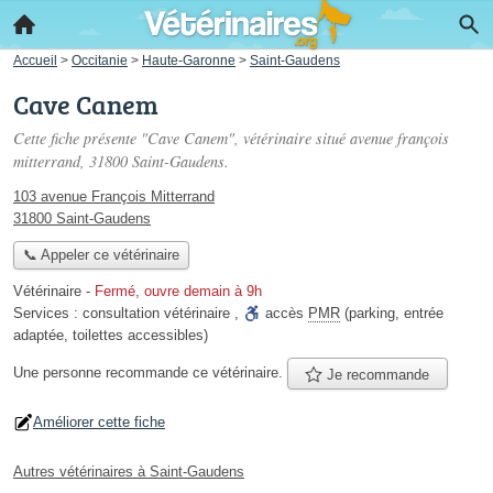
Accueil
>
Occitanie
>
Haute-Garonne
>
Saint-Gaudens
Cave Canem
Cette fiche présente "Cave Canem", vétérinaire situé
avenue françois
mitterrand
, 31800 Saint-Gaudens.
103 avenue François Mitterrand
31800 Saint-Gaudens
📞 Appeler ce vétérinaire
Vétérinaire
-
Fermé, ouvre demain à 9h
Services :
consultation vétérinaire
,
accès
PMR
(parking, entrée
adaptée, toilettes accessibles)
Une personne
recommande
ce vétérinaire.
Je recommande
Améliorer cette fiche
Autres vétérinaires à Saint-Gaudens