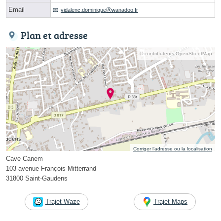
Email
vidalenc.dominiqueⓐwanadoo.fr
Plan et adresse
© contributeurs OpenStreetMap
Corriger l’adresse ou la localisation
Cave Canem
103 avenue François Mitterrand
31800 Saint-Gaudens
Trajet Waze
Trajet Maps