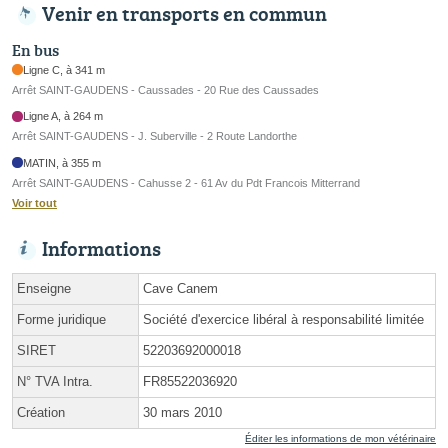
Venir en transports en commun
En bus
Ligne C, à 341 m
Arrêt SAINT-GAUDENS - Caussades - 20 Rue des Caussades
Ligne A, à 264 m
Arrêt SAINT-GAUDENS - J. Suberville - 2 Route Landorthe
MATIN, à 355 m
Arrêt SAINT-GAUDENS - Cahusse 2 - 61 Av du Pdt Francois Mitterrand
Voir tout
Informations
Enseigne
Cave Canem
Forme juridique
Société d'exercice libéral à responsabilité limitée
SIRET
52203692000018
N° TVA Intra.
FR85522036920
Création
30 mars 2010
Éditer les informations de mon vétérinaire