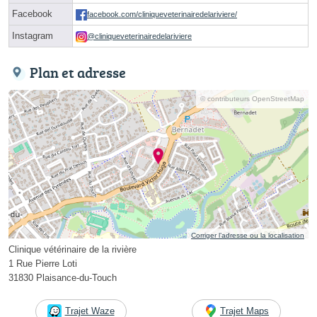
Facebook
facebook.com/cliniqueveterinairedelariviere/
Instagram
@cliniqueveterinairedelariviere
Plan et adresse
© contributeurs OpenStreetMap
Corriger l’adresse ou la localisation
Clinique vétérinaire de la rivière
1 Rue Pierre Loti
31830 Plaisance-du-Touch
Trajet Waze
Trajet Maps