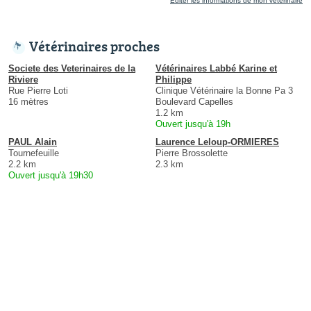
Éditer les informations de mon vétérinaire
Vétérinaires proches
Societe des Veterinaires de la
Vétérinaires Labbé Karine et
Riviere
Philippe
Rue Pierre Loti
Clinique Vétérinaire la Bonne Pa 3
16 mètres
Boulevard Capelles
1.2 km
Ouvert jusqu'à 19h
PAUL Alain
Laurence Leloup-ORMIERES
Tournefeuille
Pierre Brossolette
2.2 km
2.3 km
Ouvert jusqu'à 19h30