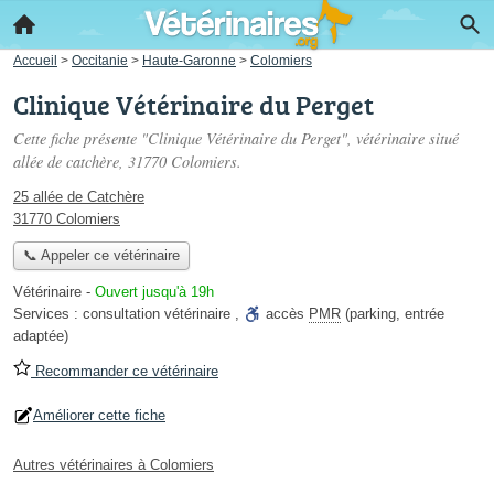
Accueil
>
Occitanie
>
Haute-Garonne
>
Colomiers
Clinique Vétérinaire du Perget
Cette fiche présente "Clinique Vétérinaire du Perget", vétérinaire situé
allée de catchère
, 31770 Colomiers.
25 allée de Catchère
31770 Colomiers
📞 Appeler ce vétérinaire
Vétérinaire
-
Ouvert jusqu'à 19h
Services :
consultation vétérinaire
,
accès
PMR
(parking, entrée
adaptée)
Recommander ce vétérinaire
Améliorer cette fiche
Autres vétérinaires à Colomiers