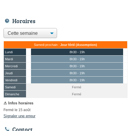
Horaires
Samedi prochain :
Jour férié (Assomption)
Lundi
8h30 - 19h
Mardi
8h30 - 19h
Mercredi
8h30 - 19h
Jeudi
8h30 - 19h
Vendredi
8h30 - 19h
Samedi
Fermé
(15 août)
Dimanche
Fermé
Fermé le 15 août
Signaler une erreur
Contact