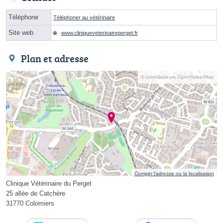
Téléphone
Téléphoner au vétérinaire
Site web
www.cliniqueveterinaireperget.fr
Plan et adresse
© contributeurs OpenStreetMap
Corriger l’adresse ou la localisation
Clinique Vétérinaire du Perget
25 allée de Catchère
31770 Colomiers