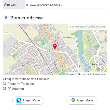
Site web
www.veterinaire-planious.fr
Plan et adresse
© contributeurs OpenStreetMap
Corriger l’adresse ou la localisation
Clinique vétérinaire des Planious
37 Route de Toulouse
31190 Auterive
Trajet Waze
Trajet Maps