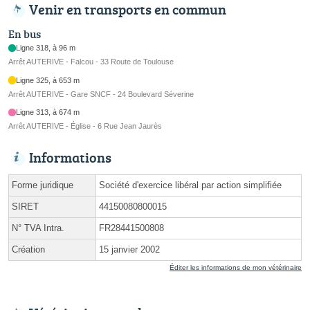
Venir en transports en commun
En bus
Ligne 318, à 96 m
Arrêt AUTERIVE - Falcou - 33 Route de Toulouse
Ligne 325, à 653 m
Arrêt AUTERIVE - Gare SNCF - 24 Boulevard Séverine
Ligne 313, à 674 m
Arrêt AUTERIVE - Église - 6 Rue Jean Jaurès
Informations
Forme juridique
Société d'exercice libéral par action simplifiée
SIRET
44150080800015
N° TVA Intra.
FR28441500808
Création
15 janvier 2002
Éditer les informations de mon vétérinaire