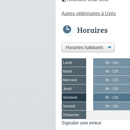
Autres vétérinaires à Uzès
Horaires
Lundi
9h - 12h
Mardi
9h - 12h
Mercredi
9h - 12h
Jeudi
9h - 12h
Vendredi
9h - 12h
Samedi
9h - 12h
Dimanche
Signaler une erreur