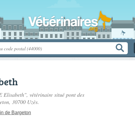
beth
Elisabeth", vétérinaire situé
pont des
eton
, 30700 Uzès.
in de Bargeton