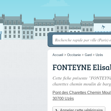
Accueil
>
Occitanie
>
Gard
>
Uzès
FONTEYNE Elisa
Cette fiche présente "FONTEYNE 
charettes chemin moulin de barg
Pont des Charettes Chemin Moul
30700 Uzès
📞 Appeler cette vétérinaire