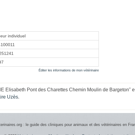
eur individuel
4100011
251241
97
Éditer les informations de mon vétérinaire
Elisabeth Pont des Charettes Chemin Moulin de Bargeton" en 
aire Uzès
.
terinaires.org : le guide des cliniques pour animaux et des vétérinaires en Fra