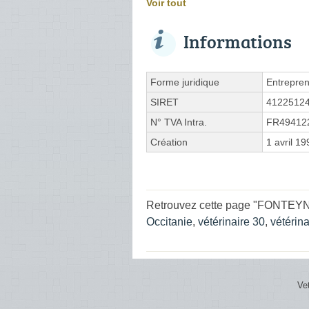
Voir tout
Informations
Forme juridique
Entrepren
SIRET
4122512
N° TVA Intra.
FR49412
Création
1 avril 19
Retrouvez cette page "FONTEYNE 
Occitanie
,
vétérinaire 30
,
vétérin
Ve