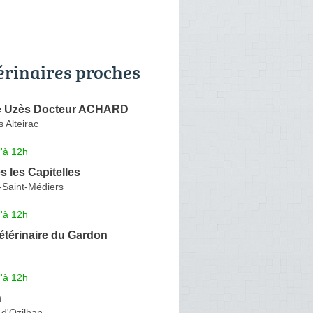
érinaires proches
re Uzès Docteur ACHARD
 Alteirac
'à 12h
s les Capitelles
-Saint-Médiers
'à 12h
étérinaire du Gardon
'à 12h
n
-d'Ozilhan