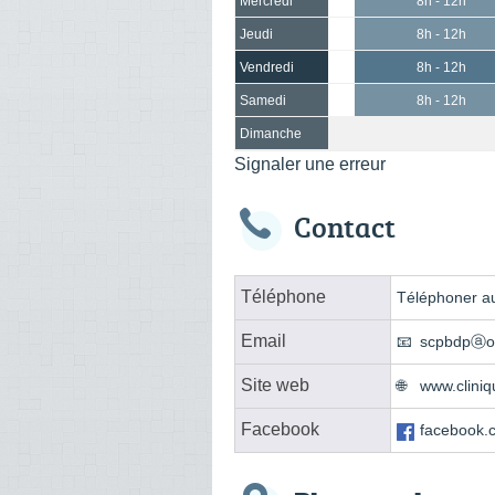
Mercredi
8h - 12h
Jeudi
8h - 12h
Vendredi
8h - 12h
Samedi
8h - 12h
Dimanche
Signaler une erreur
Contact
Téléphone
Téléphoner au
Email
scpbdpⓐor
Site web
www.cliniq
Facebook
facebook.c