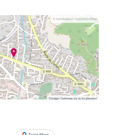
© contributeurs OpenStreetMap
Corriger l’adresse ou la localisation
Trajet Maps