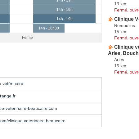
14h - 19h
13 km
Fermé, ouvr
14h - 19h
Clinique V
14h - 19h
Remoulins
14h - 16h30
15 km
Fermé, ouvr
Fermé
Clinique vé
Arles, Bouc
Arles
15 km
Fermé, ouvr
 vétérinaire
ange.fr
ue-veterinaire-beaucaire.com
om/clinique.veterinaire.beaucaire