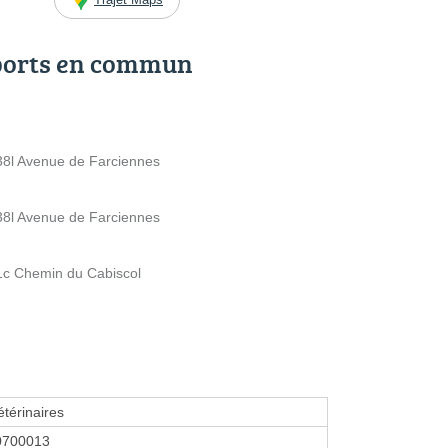
ports en commun
38l Avenue de Farciennes
38l Avenue de Farciennes
1c Chemin du Cabiscol
térinaires
0700013