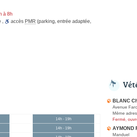
n à 8h
e
,
accès
PMR
(parking, entrée adaptée,
Vét
BLANC Ch
Avenue Farc
Même adres
Fermé, ouvr
14h - 19h
AYMOND Fr
14h - 19h
Manduel