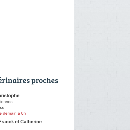
érinaires proches
ristophe
iennes
se
e demain à 8h
anck et Catherine