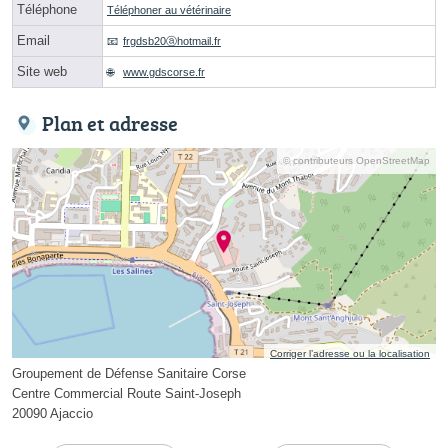
Téléphone
Téléphoner au vétérinaire
Email
frgdsb20ⓐhotmail.fr
Site web
www.gdscorse.fr
Plan et adresse
© contributeurs OpenStreetMap
Corriger l’adresse ou la localisation
Groupement de Défense Sanitaire Corse
Centre Commercial Route Saint-Joseph
20090 Ajaccio