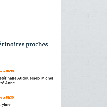
érinaires proches
s
e à 8h30
étérinaire Audoueineix Michel
izé Anne
e à 8h30
ryline