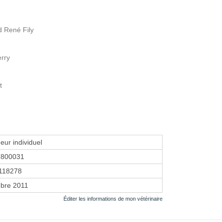
d René Fily
erry
t
eur individuel
7800031
118278
bre 2011
Éditer les informations de mon vétérinaire