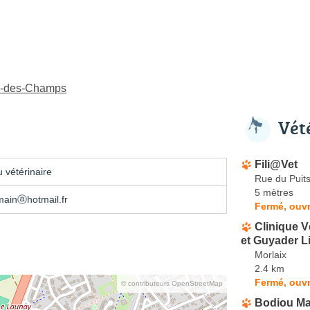
tin-des-Champs
Vét
Fili@Vet
 vétérinaire
Rue du Puit
5 mètres
mainⓐhotmail.fr
Fermé, ouvr
Clinique V
et Guyader L
Morlaix
2.4 km
Fermé, ouvr
© contributeurs OpenStreetMap
Bodiou Ma