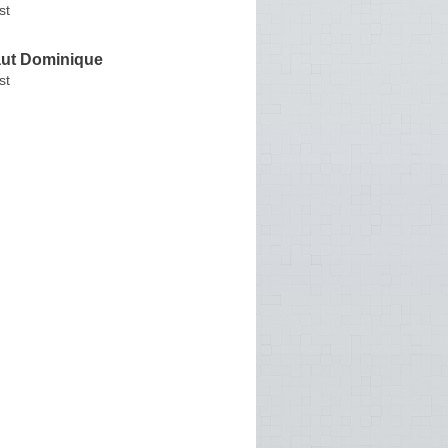
st
aut Dominique
st