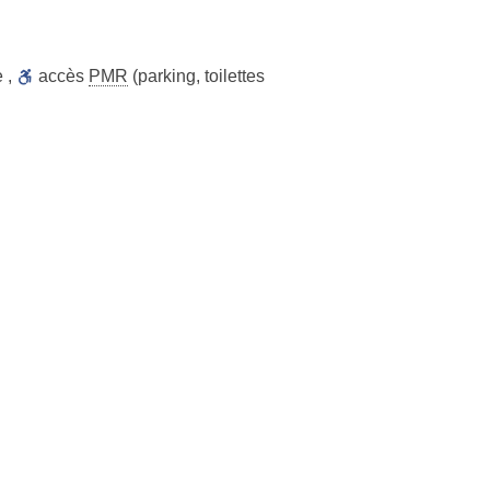
e
,
accès
PMR
(parking, toilettes