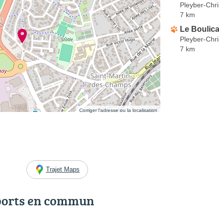
Pleyber-Chri
7 km
Le Boulic
Pleyber-Chri
7 km
Corriger l’adresse ou la localisation
Trajet Maps
ports en commun