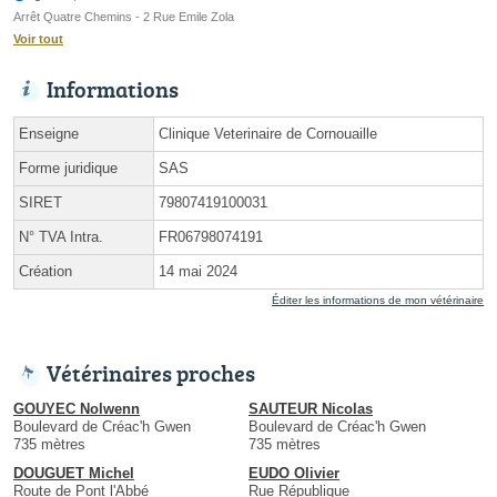
Arrêt Quatre Chemins - 2 Rue Emile Zola
Voir tout
Informations
Enseigne
Clinique Veterinaire de Cornouaille
Forme juridique
SAS
SIRET
79807419100031
N° TVA Intra.
FR06798074191
Création
14 mai 2024
Éditer les informations de mon vétérinaire
Vétérinaires proches
GOUYEC Nolwenn
SAUTEUR Nicolas
Boulevard de Créac'h Gwen
Boulevard de Créac'h Gwen
735 mètres
735 mètres
DOUGUET Michel
EUDO Olivier
Route de Pont l'Abbé
Rue République