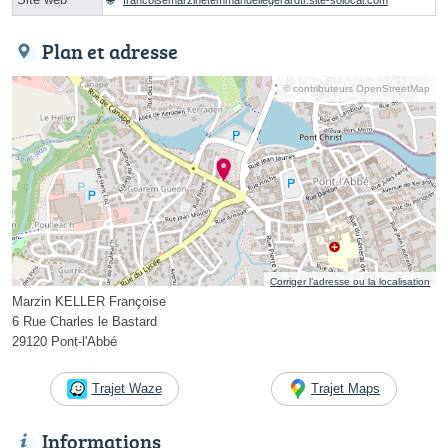
Plan et adresse
© contributeurs OpenStreetMap
Corriger l’adresse ou la localisation
Marzin KELLER Françoise
6 Rue Charles le Bastard
29120 Pont-l'Abbé
Trajet Waze
Trajet Maps
Informations