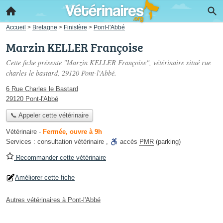
Accueil
>
Bretagne
>
Finistère
>
Pont-l'Abbé
Marzin KELLER Françoise
Cette fiche présente "Marzin KELLER Françoise", vétérinaire situé
rue
charles le bastard
, 29120 Pont-l'Abbé.
6 Rue Charles le Bastard
29120 Pont-l'Abbé
📞 Appeler cette vétérinaire
Vétérinaire
-
Fermée, ouvre à 9h
Services :
consultation vétérinaire
,
accès
PMR
(parking)
Recommander cette vétérinaire
Améliorer cette fiche
Autres vétérinaires à Pont-l'Abbé