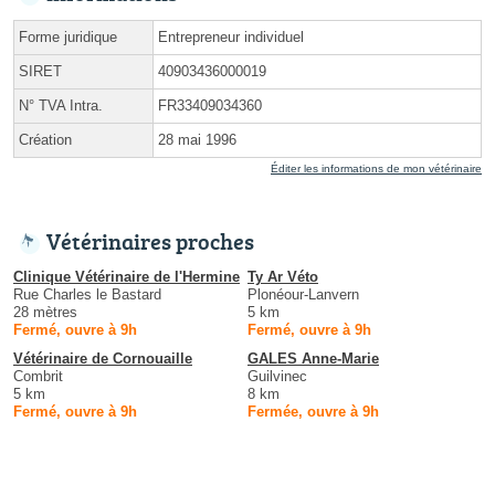
Forme juridique
Entrepreneur individuel
SIRET
40903436000019
N° TVA Intra.
FR33409034360
Création
28 mai 1996
Éditer les informations de mon vétérinaire
Vétérinaires proches
Clinique Vétérinaire de l'Hermine
Ty Ar Véto
Rue Charles le Bastard
Plonéour-Lanvern
28 mètres
5 km
Fermé, ouvre à 9h
Fermé, ouvre à 9h
Vétérinaire de Cornouaille
GALES Anne-Marie
Combrit
Guilvinec
5 km
8 km
Fermé, ouvre à 9h
Fermée, ouvre à 9h