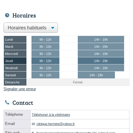
Horaires
Lundi
9h - 12h
14h - 19h
Mardi
9h - 12h
14h - 19h
Mercredi
9h - 12h
14h - 19h
Jeudi
9h - 12h
14h - 19h
Vendredi
9h - 12h
14h - 19h
Samedi
9h - 12h
14h - 18h
Dimanche
Fermé
Signaler une erreur
Contact
Téléphone
Téléphoner à la vétérinaire
Email
clinique.hermineⓐyahoo.fr
Site web
francoisemarzinetemmanuellegerardtr.site-solocal.com