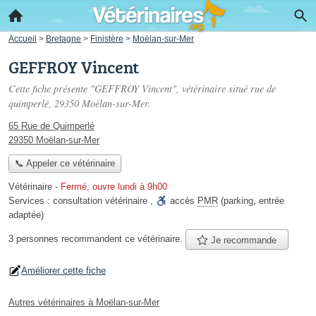
Accueil
>
Bretagne
>
Finistère
>
Moëlan-sur-Mer
GEFFROY Vincent
Cette fiche présente "GEFFROY Vincent", vétérinaire situé
rue de
quimperlé
, 29350 Moëlan-sur-Mer.
65 Rue de Quimperlé
29350 Moëlan-sur-Mer
📞 Appeler ce vétérinaire
Vétérinaire
-
Fermé, ouvre lundi à 9h00
Services :
consultation vétérinaire
,
accès
PMR
(parking, entrée
adaptée)
3 personnes
recommandent
ce vétérinaire.
Je recommande
Améliorer cette fiche
Autres vétérinaires à Moëlan-sur-Mer