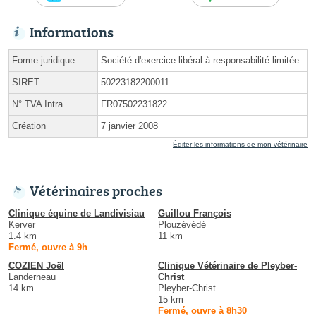
Informations
Forme juridique
Société d'exercice libéral à responsabilité limitée
SIRET
50223182200011
N° TVA Intra.
FR07502231822
Création
7 janvier 2008
Éditer les informations de mon vétérinaire
Vétérinaires proches
Clinique équine de Landivisiau
Guillou François
Kerver
Plouzévédé
1.4 km
11 km
Fermé, ouvre à 9h
COZIEN Joël
Clinique Vétérinaire de Pleyber-
Landerneau
Christ
14 km
Pleyber-Christ
15 km
Fermé, ouvre à 8h30