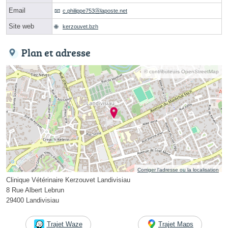
Email
c.philippe753ⓐlaposte.net
Site web
kerzouvet.bzh
Plan et adresse
© contributeurs OpenStreetMap
Corriger l’adresse ou la localisation
Clinique Vétérinaire Kerzouvet Landivisiau
8 Rue Albert Lebrun
29400 Landivisiau
Trajet Waze
Trajet Maps