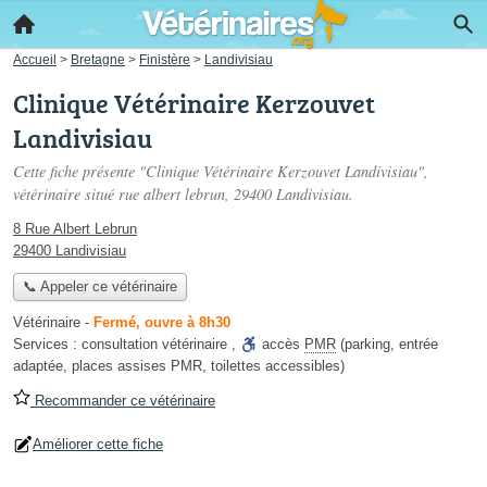
Accueil
>
Bretagne
>
Finistère
>
Landivisiau
Clinique Vétérinaire Kerzouvet
Landivisiau
Cette fiche présente "Clinique Vétérinaire Kerzouvet Landivisiau",
vétérinaire situé
rue albert lebrun
, 29400 Landivisiau.
8 Rue Albert Lebrun
29400 Landivisiau
📞 Appeler ce vétérinaire
Vétérinaire
-
Fermé, ouvre à 8h30
Services :
consultation vétérinaire
,
accès
PMR
(parking, entrée
adaptée, places assises PMR, toilettes accessibles)
Recommander ce vétérinaire
Améliorer cette fiche