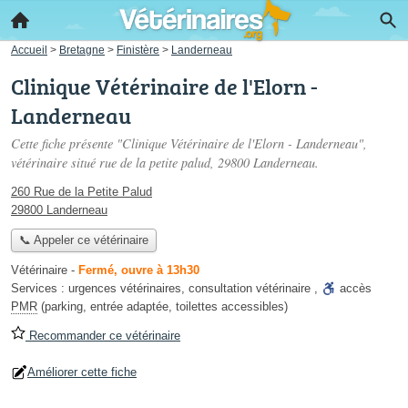
Accueil
>
Bretagne
>
Finistère
>
Landerneau
Clinique Vétérinaire de l'Elorn -
Landerneau
Cette fiche présente "Clinique Vétérinaire de l'Elorn - Landerneau",
vétérinaire situé
rue de la petite palud
, 29800 Landerneau.
260 Rue de la Petite Palud
29800 Landerneau
📞 Appeler ce vétérinaire
Vétérinaire
-
Fermé, ouvre à 13h30
Services :
urgences vétérinaires
,
consultation vétérinaire
,
accès
PMR
(parking, entrée adaptée, toilettes accessibles)
Recommander ce vétérinaire
Améliorer cette fiche