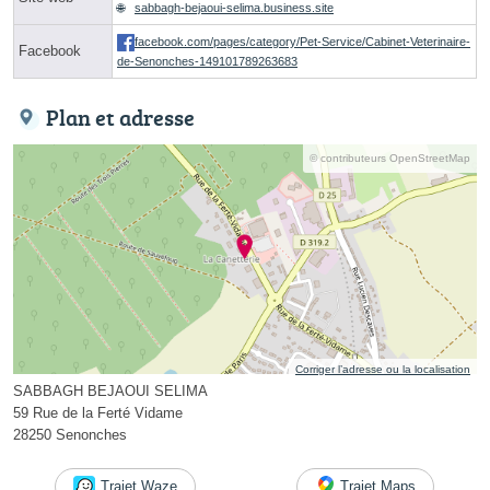
sabbagh-bejaoui-selima.business.site
facebook.com/pages/category/Pet-Service/Cabinet-Veterinaire-
Facebook
de-Senonches-149101789263683
Plan et adresse
© contributeurs OpenStreetMap
Corriger l’adresse ou la localisation
SABBAGH BEJAOUI SELIMA
59 Rue de la Ferté Vidame
28250 Senonches
Trajet Waze
Trajet Maps