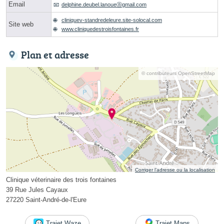
Email
delphine.deubel.lanoueⓐgmail.com
cliniquev-standredeleure.site-solocal.com
Site web
www.cliniquedestroisfontaines.fr
Plan et adresse
© contributeurs OpenStreetMap
Corriger l’adresse ou la localisation
Clinique véterinaire des trois fontaines
39 Rue Jules Cayaux
27220 Saint-André-de-l'Eure
Trajet Waze
Trajet Maps