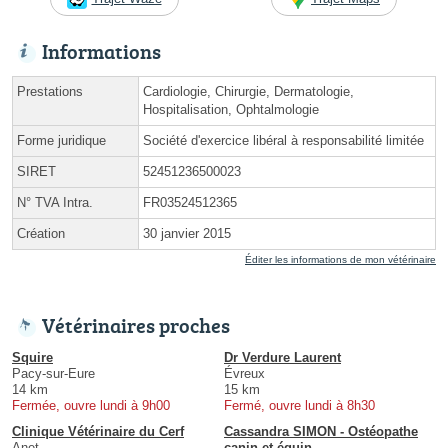
Informations
Prestations
Cardiologie, Chirurgie, Dermatologie,
Hospitalisation, Ophtalmologie
Forme juridique
Société d'exercice libéral à responsabilité limitée
SIRET
52451236500023
N° TVA Intra.
FR03524512365
Création
30 janvier 2015
Éditer les informations de mon vétérinaire
Vétérinaires proches
Squire
Dr Verdure Laurent
Pacy-sur-Eure
Évreux
14 km
15 km
Fermée, ouvre lundi à 9h00
Fermé, ouvre lundi à 8h30
Clinique Vétérinaire du Cerf
Cassandra SIMON - Ostéopathe
Anet
canin et équin