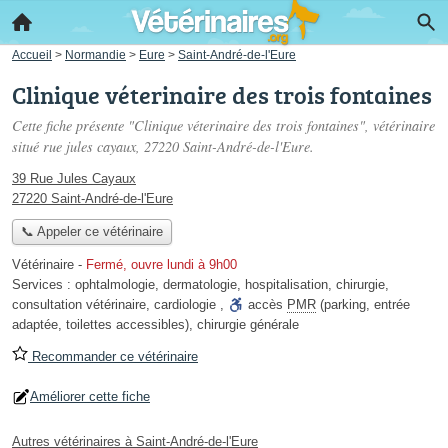
Accueil
>
Normandie
>
Eure
>
Saint-André-de-l'Eure
Clinique véterinaire des trois fontaines
Cette fiche présente "Clinique véterinaire des trois fontaines", vétérinaire
situé
rue jules cayaux
, 27220 Saint-André-de-l'Eure.
39 Rue Jules Cayaux
27220 Saint-André-de-l'Eure
📞 Appeler ce vétérinaire
Vétérinaire
-
Fermé, ouvre lundi à 9h00
Services :
ophtalmologie
,
dermatologie
,
hospitalisation
,
chirurgie
,
consultation vétérinaire
,
cardiologie
,
accès
PMR
(parking, entrée
adaptée, toilettes accessibles)
,
chirurgie générale
Recommander ce vétérinaire
Améliorer cette fiche
Autres vétérinaires à Saint-André-de-l'Eure