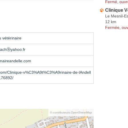
Fermé, ouvr
Clinique V
Le Mesnil-E
12 km
Fermée, ouv
 vétérinaire
bachⓐyahoo.fr
inaireandelle.com
com/Clinique-v%C3%A9t%C3%A9rinaire-de-lAndell
176892/
© contributeurs OpenStreetMap