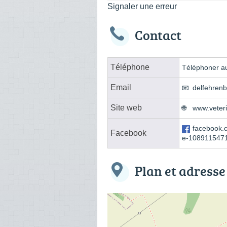
Signaler une erreur
Contact
Téléphone
Téléphoner au
Email
delfehren
Site web
www.veter
facebook.
Facebook
e-108911547
Plan et adresse