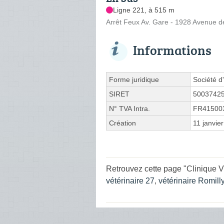
Ligne 221, à 515 m
Arrêt Feux Av. Gare - 1928 Avenue d
Informations
Forme juridique
Société d'
SIRET
5003742
N° TVA Intra.
FR41500
Création
11 janvie
Retrouvez cette page "Clinique Vé
vétérinaire 27
,
vétérinaire Romill