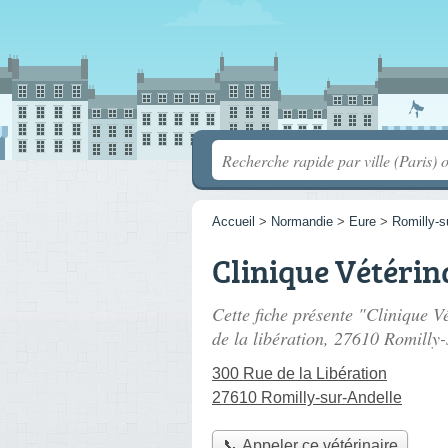
Accueil
>
Normandie
>
Eure
>
Romilly-s
Clinique Vétérina
Cette fiche présente "Clinique Vé
de la libération
, 27610 Romilly-
300 Rue de la Libération
27610 Romilly-sur-Andelle
📞 Appeler ce vétérinaire