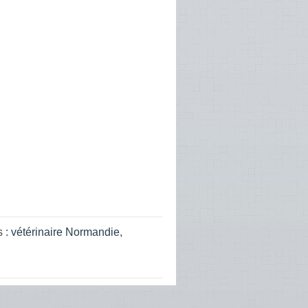
s :
vétérinaire Normandie
,