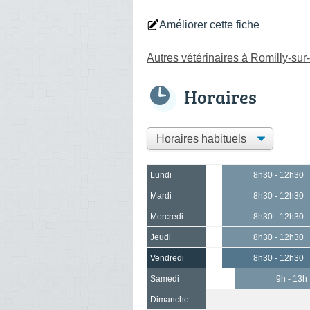
Améliorer cette fiche
Autres vétérinaires à Romilly-sur
Horaires
Lundi
8h30 - 12h30
Mardi
8h30 - 12h30
Mercredi
8h30 - 12h30
Jeudi
8h30 - 12h30
Vendredi
8h30 - 12h30
Samedi
9h - 13h
Dimanche