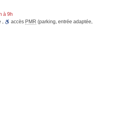
n à 9h
e
,
accès
PMR
(parking, entrée adaptée,