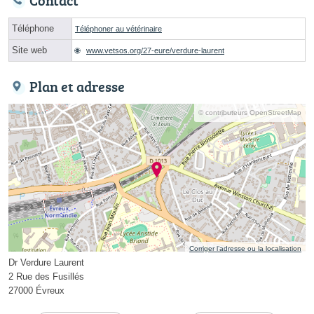
Contact
Téléphone
Téléphoner au vétérinaire
Site web
www.vetsos.org/27-eure/verdure-laurent
Plan et adresse
© contributeurs OpenStreetMap
Corriger l’adresse ou la localisation
Dr Verdure Laurent
2 Rue des Fusillés
27000 Évreux