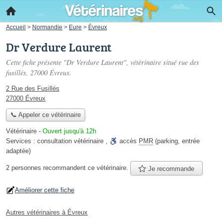
Accueil
>
Normandie
>
Eure
>
Évreux
Dr Verdure Laurent
Cette fiche présente "Dr Verdure Laurent", vétérinaire situé
rue des
fusillés
, 27000 Évreux.
2 Rue des Fusillés
27000 Évreux
📞 Appeler ce vétérinaire
Vétérinaire
-
Ouvert jusqu'à 12h
Services :
consultation vétérinaire
,
accès
PMR
(parking, entrée
adaptée)
2 personnes
recommandent
ce vétérinaire.
Je recommande
Améliorer cette fiche
Autres vétérinaires à Évreux