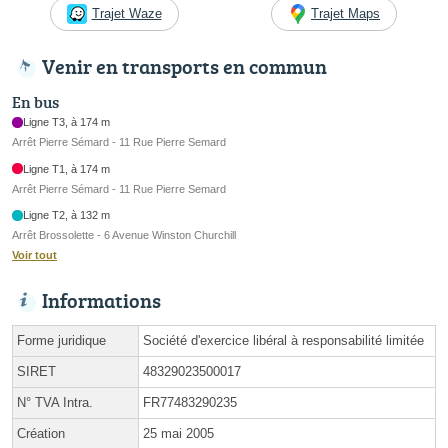
Trajet Waze
Trajet Maps
Venir en transports en commun
En bus
Ligne T3, à 174 m
Arrêt Pierre Sémard - 11 Rue Pierre Semard
Ligne T1, à 174 m
Arrêt Pierre Sémard - 11 Rue Pierre Semard
Ligne T2, à 132 m
Arrêt Brossolette - 6 Avenue Winston Churchill
Voir tout
Informations
Forme juridique
Société d'exercice libéral à responsabilité limitée
SIRET
48329023500017
N° TVA Intra.
FR77483290235
Création
25 mai 2005