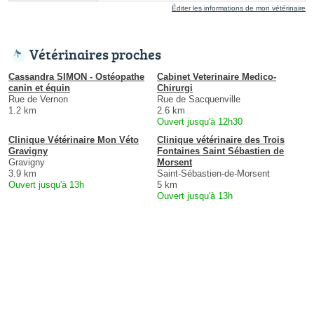
Éditer les informations de mon vétérinaire
Vétérinaires proches
Cassandra SIMON - Ostéopathe
Cabinet Veterinaire Medico-
canin et équin
Chirurgi
Rue de Vernon
Rue de Sacquenville
1.2 km
2.6 km
Ouvert jusqu'à 12h30
Clinique Vétérinaire Mon Véto
Clinique vétérinaire des Trois
Gravigny
Fontaines Saint Sébastien de
Gravigny
Morsent
3.9 km
Saint-Sébastien-de-Morsent
Ouvert jusqu'à 13h
5 km
Ouvert jusqu'à 13h