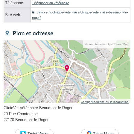
Téléphone
Téléphoner au vétérinaire
clinicvet.fr/clinique-veterinaire/clinique-veterinaire-beaumont-le-
Site web
roger/
Plan et adresse
© contributeurs OpenStreetMap
Corriger l’adresse ou la localisation
ClinicVet vétérinaire Beaumont-le-Roger
20 Rue Chantereine
27170 Beaumont-le-Roger
Trajet Waze
Trajet Maps