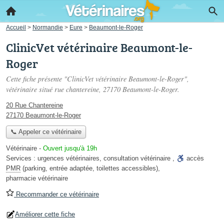
Accueil
>
Normandie
>
Eure
>
Beaumont-le-Roger
ClinicVet vétérinaire Beaumont-le-
Roger
Cette fiche présente "ClinicVet vétérinaire Beaumont-le-Roger",
vétérinaire situé
rue chantereine
, 27170 Beaumont-le-Roger.
20 Rue Chantereine
27170 Beaumont-le-Roger
📞 Appeler ce vétérinaire
Vétérinaire
-
Ouvert jusqu'à 19h
Services :
urgences vétérinaires
,
consultation vétérinaire
,
accès
PMR
(parking, entrée adaptée, toilettes accessibles)
,
pharmacie vétérinaire
Recommander ce vétérinaire
Améliorer cette fiche