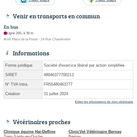
Venir en transports en commun
En bus
Ligne 205, à 39 m
Arrêt Place de la Poste - 24 Rue Chantereine
Informations
Forme juridique
Société d'exercice libéral par action simplifiée
SIRET
48046377700213
N° TVA Intra.
FR55480463777
Création
31 juillet 2024
Éditer les informations de mon vétérinaire
Vétérinaires proches
Clinique équine Hai-Defline
ClinicVet Vétérinaire Bernay
Treis-Sants-en-Ouche
Bernay