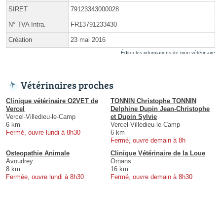
SIRET
79123343000028
N° TVA Intra.
FR13791233430
Création
23 mai 2016
Éditer les informations de mon vétérinaire
Vétérinaires proches
Clinique vétérinaire O2VET de
TONNIN Christophe TONNIN
Vercel
Delphine Dupin Jean-Christophe
Vercel-Villedieu-le-Camp
et Dupin Sylvie
6 km
Vercel-Villedieu-le-Camp
Fermé, ouvre lundi à 8h30
6 km
Fermé, ouvre demain à 8h
Osteopathie Animale
Clinique Vétérinaire de la Loue
Avoudrey
Ornans
8 km
16 km
Fermée, ouvre lundi à 8h30
Fermé, ouvre demain à 8h30