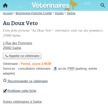
Accueil
>
Bourgogne-Franche-Comté
>
Doubs
>
Saône
Au Doux Veto
Cette fiche présente "Au Doux Veto", vétérinaire situé
rue des pommiers
,
25660 Saône.
1 Rue des Pommiers
25660 Saône
📞 Appeler ce vétérinaire
Vétérinaire
-
Fermé, ouvre à 8h30
Services :
consultation vétérinaire
,
accès
PMR
(parking, entrée
adaptée)
Recommander ce vétérinaire
Améliorer cette fiche
Autres vétérinaires à Saône