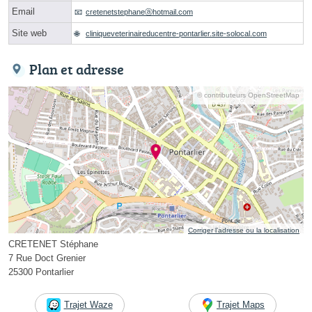
Email
cretenetstephaneⓐhotmail.com
Site web
cliniqueveterinaireducentre-pontarlier.site-solocal.com
Plan et adresse
© contributeurs OpenStreetMap
Corriger l’adresse ou la localisation
CRETENET Stéphane
7 Rue Doct Grenier
25300 Pontarlier
Trajet Waze
Trajet Maps