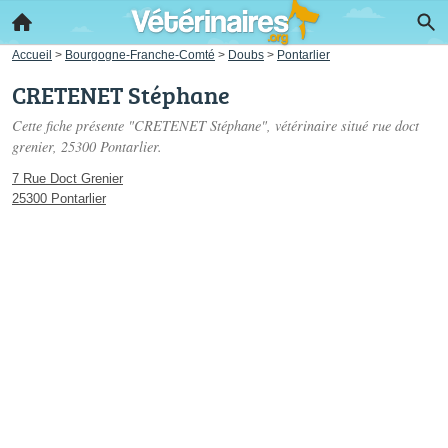
Accueil
>
Bourgogne-Franche-Comté
>
Doubs
>
Pontarlier
CRETENET Stéphane
Cette fiche présente "CRETENET Stéphane", vétérinaire situé
rue doct
grenier
, 25300 Pontarlier.
7 Rue Doct Grenier
25300 Pontarlier