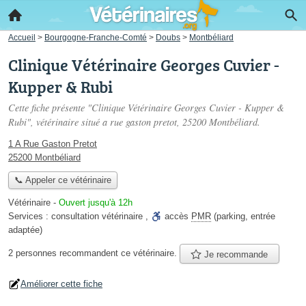
Accueil
>
Bourgogne-Franche-Comté
>
Doubs
>
Montbéliard
Clinique Vétérinaire Georges Cuvier -
Kupper & Rubi
Cette fiche présente "Clinique Vétérinaire Georges Cuvier - Kupper &
Rubi", vétérinaire situé
a rue gaston pretot
, 25200 Montbéliard.
1 A Rue Gaston Pretot
25200 Montbéliard
📞 Appeler ce vétérinaire
Vétérinaire
-
Ouvert jusqu'à 12h
Services :
consultation vétérinaire
,
accès
PMR
(parking, entrée
adaptée)
2 personnes
recommandent
ce vétérinaire.
Je recommande
Améliorer cette fiche