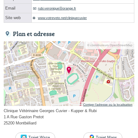
Email
rubi.veroniqueⓐorange.fr
Site web
www.votreveto.net/cliniquecuvier
Plan et adresse
© contributeurs OpenStreetMap
Corriger l’adresse ou la localisation
Clinique Vétérinaire Georges Cuvier - Kupper & Rubi
1 A Rue Gaston Pretot
25200 Montbéliard
Trajet Waze
Trajet Maps