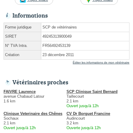
Informations
Forme juridique
SCP de vétérinaires
SIRET
49245313900049
N° TVA Intra.
FR56492453139
Création
23 décembre 2011
Éditer les informations de mon vétérinaire
Vétérinaires proches
FAIVRE Laurence
SCP Clinique Saint Bernard
avenue Chabaud Latour
Taillecourt
1.6 km
2.1 km
Ouvert jusqu'à 12h
Clinique Veterinaire des Chênes
CV Dr Borguet Francine
Sochaux
Audincourt
2.1 km
3.2 km
Ouvert jusqu'à 12h
Ouverte jusqu'à 12h