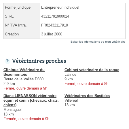
Forme juridique
Entrepreneur individuel
SIRET
43211791900014
N° TVA Intra.
FR82432117919
Création
3 juillet 2000
Éditer les informations de mon vétérinaire
Vétérinaires proches
Clinique Vétérinaire du
Cabinet veterinaire de la roque
Beaumontois
Lalinde
Route de la Vallée D660
9 km
2.9 km
Fermé, ouvre demain à 8h
Fermé, ouvre demain à 9h
Diane LIENASSON vétérinaire
Vétérinaires des Bastides
équin et canin (chevaux, chats,
Villeréal
chiens)
13 km
Monsaguel
13 km
Fermée, ouvre demain à 9h