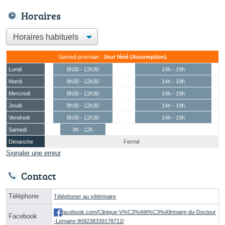
Horaires
Samedi prochain :
Jour férié (Assomption)
Lundi
8h30 - 12h30
14h - 19h
Mardi
8h30 - 12h30
14h - 19h
Mercredi
8h30 - 12h30
14h - 19h
Jeudi
8h30 - 12h30
14h - 19h
Vendredi
8h30 - 12h30
14h - 19h
Samedi
9h - 12h
Dimanche
Fermé
Signaler une erreur
Contact
Téléphone
Téléphoner au vétérinaire
facebook.com/Clinique-V%C3%A9t%C3%A9rinaire-du-Docteur
Facebook
-Lemaire-909238339178712/