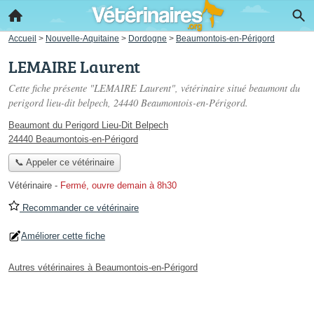
Accueil
>
Nouvelle-Aquitaine
>
Dordogne
>
Beaumontois-en-Périgord
LEMAIRE Laurent
Cette fiche présente "LEMAIRE Laurent", vétérinaire situé
beaumont du
perigord lieu-dit belpech
, 24440 Beaumontois-en-Périgord.
Beaumont du Perigord Lieu-Dit Belpech
24440 Beaumontois-en-Périgord
📞 Appeler ce vétérinaire
Vétérinaire
-
Fermé, ouvre demain à 8h30
Recommander ce vétérinaire
Améliorer cette fiche
Autres vétérinaires à Beaumontois-en-Périgord