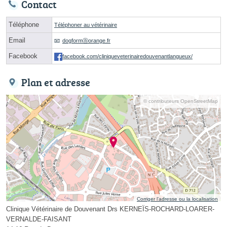
Contact
Téléphone
Téléphoner au vétérinaire
Email
dogformⓐorange.fr
Facebook
facebook.com/cliniqueveterinairedouvenantlangueux/
Plan et adresse
© contributeurs OpenStreetMap
Corriger l’adresse ou la localisation
Clinique Vétérinaire de Douvenant Drs KERNEÏS-ROCHARD-LOARER-
VERNALDE-FAISANT