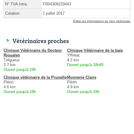
N° TVA Intra.
FR04309233443
Création
1 juillet 2017
Éditer les informations de mon vétérinaire
Vétérinaires proches
Clinique Vétérinaire du Docteur
Clinique Vétérinaire de la baie
Rioualen
Yffiniac
Trégueux
4.2 km
2.7 km
Ouvert jusqu'à 18h45
Ouvert jusqu'à 19h
Clinique vétérinaire de la Prunelle
Monnerie Claire
Plérin
Plérin
4.6 km
4.9 km
Ouvert jusqu'à 19h
Ouvert jusqu'à 19h