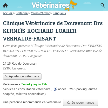
Accueil
>
Bretagne
>
Côtes-d'Armor
>
Langueux
Clinique Vétérinaire de Douvenant Drs
KERNEÏS-ROCHARD-LOARER-
VERNALDE-FAISANT
Cette fiche présente "Clinique Vétérinaire de Douvenant Drs KERNEÏS-
ROCHARD-LOARER-VERNALDE-FAISANT", vétérinaire situé
rue de
douvenant
, 22360 Langueux.
14-16 Rue de Douvenant
22360 Langueux
📞 Appeler ce vétérinaire
Vétérinaire
-
Ouvert jusqu'à 19h
Services :
consultation vétérinaire
,
accès
PMR
(parking, entrée
adaptée, toilettes accessibles)
Une personne
recommande
ce vétérinaire.
Je recommande