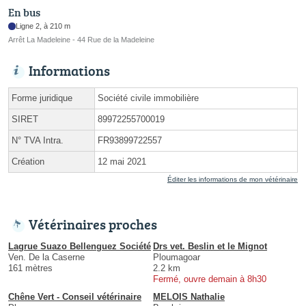
En bus
Ligne 2, à 210 m
Arrêt La Madeleine - 44 Rue de la Madeleine
Informations
Forme juridique
Société civile immobilière
SIRET
89972255700019
N° TVA Intra.
FR93899722557
Création
12 mai 2021
Éditer les informations de mon vétérinaire
Vétérinaires proches
Lagrue Suazo Bellenguez Société
Drs vet. Beslin et le Mignot
Ven. De la Caserne
Ploumagoar
161 mètres
2.2 km
Fermé, ouvre demain à 8h30
Chêne Vert - Conseil vétérinaire
MELOIS Nathalie