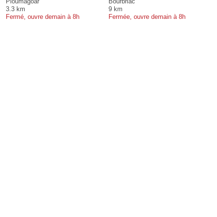
Ploumagoar
Bourbriac
3.3 km
9 km
Fermé, ouvre demain à 8h
Fermée, ouvre demain à 8h