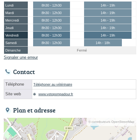
Lundi
8h30 - 12h30
14h - 19h
Mardi
8h30 - 12h30
14h - 19h
Mercredi
8h30 - 12h30
14h - 19h
Jeudi
8h30 - 12h30
14h - 19h
Vendredi
8h30 - 12h30
14h - 19h
Samedi
8h30 - 12h30
14h - 18h
Dimanche
Fermé
Signaler une erreur
Contact
Téléphone
Téléphoner au vétérinaire
Site web
www.vetopompadour.fr
Plan et adresse
© contributeurs OpenStreetMap