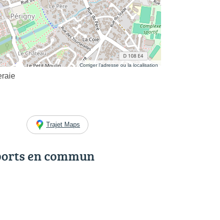
Corriger l’adresse ou la localisation
eraie
Trajet Maps
ports en commun