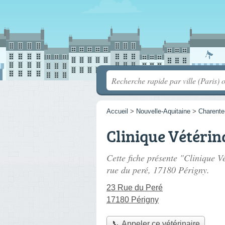
Accueil
>
Nouvelle-Aquitaine
>
Charente
Clinique Vétérin
Cette fiche présente "Clinique V
rue du peré
, 17180 Périgny.
23 Rue du Peré
17180 Périgny
📞 Appeler ce vétérinaire