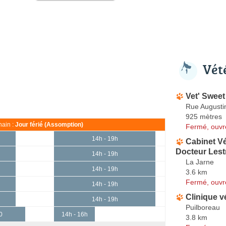
Vét
Vet' Swee
Rue Augusti
925 mètres
ain :
Jour férié (Assomption)
Fermé, ouvr
14h - 19h
Cabinet Vé
Docteur Lestr
14h - 19h
La Jarne
14h - 19h
3.6 km
Fermé, ouvr
14h - 19h
Clinique v
14h - 19h
Puilboreau
0
14h - 16h
3.8 km