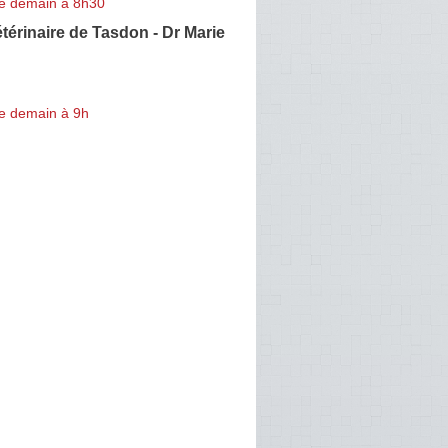
e demain à 8h30
térinaire de Tasdon - Dr Marie
e demain à 9h