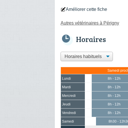
Améliorer cette fiche
Autres vétérinaires à Périgny
Horaires
Samedi proch
Lundi
8h - 12h
Mardi
8h - 12h
Mercredi
8h - 12h
Jeudi
8h - 12h
Vendredi
8h - 12h
Samedi
8h30 - 12h3