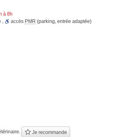
n à 8h
e
,
accès
PMR
(parking, entrée adaptée)
térinaire.
Je recommande