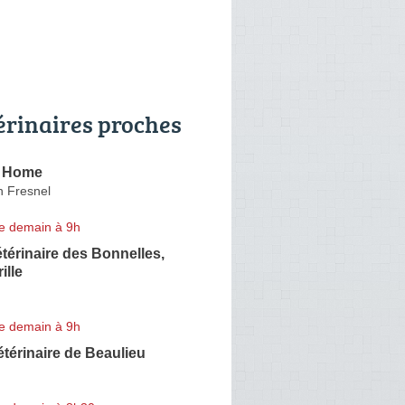
érinaires proches
t Home
n Fresnel
e demain à 9h
térinaire des Bonnelles,
ille
e demain à 9h
étérinaire de Beaulieu