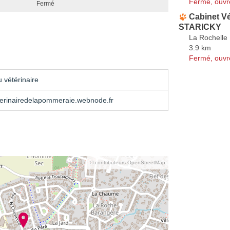
Fermé, ouvr
Fermé
Cabinet Vé
STARICKY
La Rochelle
3.9 km
Fermé, ouvr
 vétérinaire
terinairedelapommeraie.webnode.fr
© contributeurs OpenStreetMap