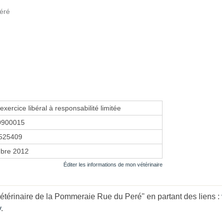
Péré
exercice libéral à responsabilité limitée
0900015
525409
bre 2012
Éditer les informations de mon vétérinaire
étérinaire de la Pommeraie Rue du Peré" en partant des liens :
y
.