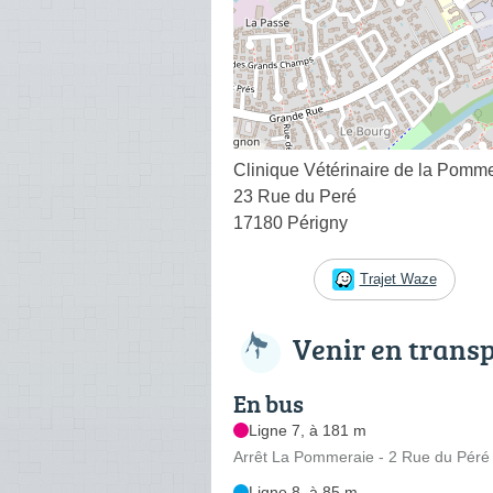
Clinique Vétérinaire de la Pomm
23 Rue du Peré
17180 Périgny
Trajet Waze
Venir en trans
En bus
Ligne 7, à 181 m
Arrêt La Pommeraie - 2 Rue du Péré
Ligne 8, à 85 m