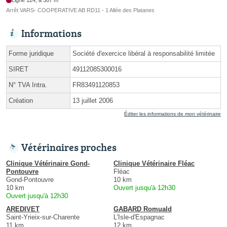
Arrêt VARS- COOPERATIVE AB RD11 - 1 Allée des Platanes
Informations
Forme juridique
Société d'exercice libéral à responsabilité limitée
SIRET
49112085300016
N° TVA Intra.
FR83491120853
Création
13 juillet 2006
Éditer les informations de mon vétérinaire
Vétérinaires proches
Clinique Vétérinaire Gond-
Clinique Vétérinaire Fléac
Pontouvre
Fléac
Gond-Pontouvre
10 km
10 km
Ouvert jusqu'à 12h30
Ouvert jusqu'à 12h30
AREDIVET
GABARD Romuald
Saint-Yrieix-sur-Charente
L'Isle-d'Espagnac
11 km
12 km