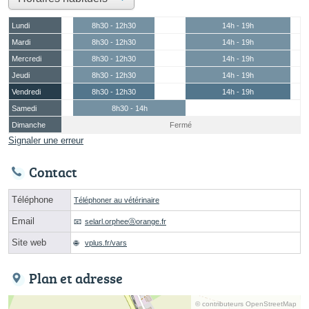
Lundi
8h30 - 12h30
14h - 19h
Mardi
8h30 - 12h30
14h - 19h
Mercredi
8h30 - 12h30
14h - 19h
Jeudi
8h30 - 12h30
14h - 19h
Vendredi
8h30 - 12h30
14h - 19h
Samedi
8h30 - 14h
Dimanche
Fermé
Signaler une erreur
Contact
Téléphone
Téléphoner au vétérinaire
Email
selarl.orpheeⓐorange.fr
Site web
vplus.fr/vars
Plan et adresse
© contributeurs OpenStreetMap