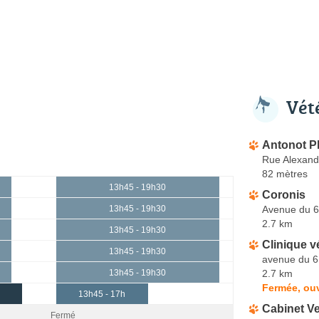
Vét
Antonot Ph
Rue Alexand
82 mètres
13h45 - 19h30
Coronis
Avenue du 6
13h45 - 19h30
2.7 km
13h45 - 19h30
Clinique v
13h45 - 19h30
avenue du 6
2.7 km
13h45 - 19h30
Fermée, ouv
13h45 - 17h
Cabinet Ve
Fermé