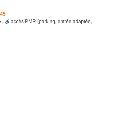
h45
e
,
accès
PMR
(parking, entrée adaptée,