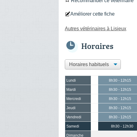
Recommander ce vétérinaire
Améliorer cette fiche
Autres vétérinaires à Lisieux
Horaires
Lundi
8h30 - 12h15
Mardi
8h30 - 12h15
Mercredi
8h30 - 12h15
Jeudi
8h30 - 12h15
Vendredi
8h30 - 12h15
Samedi
8h30 - 12h30
Dimanche