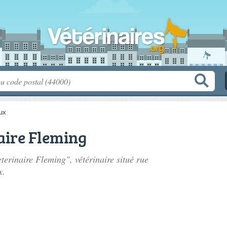
eux
aire Fleming
eterinaire Fleming", vétérinaire situé
rue
x.