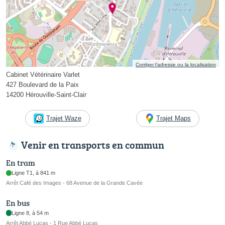
Corriger l’adresse ou la localisation
Cabinet Vétérinaire Varlet
427 Boulevard de la Paix
14200 Hérouville-Saint-Clair
Trajet Waze
Trajet Maps
Venir en transports en commun
En tram
Ligne T1, à 841 m
Arrêt Café des Images - 68 Avenue de la Grande Cavée
En bus
Ligne 8, à 54 m
Arrêt Abbé Lucas - 1 Rue Abbé Lucas