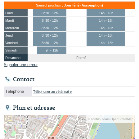
Samedi prochain :
Jour férié (Assomption)
Lundi
8h30 - 12h
14h - 18h
Mardi
8h30 - 12h
14h - 18h
Mercredi
8h30 - 12h
14h - 18h
Jeudi
8h30 - 12h
14h - 18h
Vendredi
8h30 - 12h
14h - 18h
Samedi
9h - 12h
Dimanche
Fermé
Signaler une erreur
Contact
Téléphone
Téléphoner au vétérinaire
Plan et adresse
© contributeurs OpenStreetMap