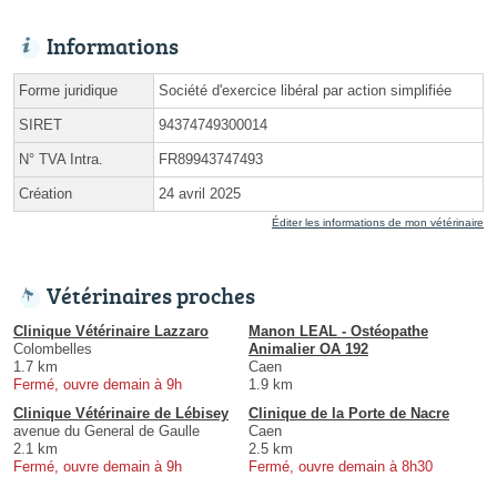
Informations
Forme juridique
Société d'exercice libéral par action simplifiée
SIRET
94374749300014
N° TVA Intra.
FR89943747493
Création
24 avril 2025
Éditer les informations de mon vétérinaire
Vétérinaires proches
Clinique Vétérinaire Lazzaro
Manon LEAL - Ostéopathe
Colombelles
Animalier OA 192
1.7 km
Caen
Fermé, ouvre demain à 9h
1.9 km
Clinique Vétérinaire de Lébisey
Clinique de la Porte de Nacre
avenue du General de Gaulle
Caen
2.1 km
2.5 km
Fermé, ouvre demain à 9h
Fermé, ouvre demain à 8h30