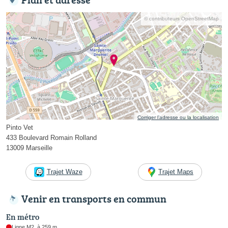
© contributeurs OpenStreetMap
Corriger l’adresse ou la localisation
Pinto Vet
433 Boulevard Romain Rolland
13009 Marseille
Trajet Waze
Trajet Maps
Venir en transports en commun
En métro
Ligne M2, à 259 m