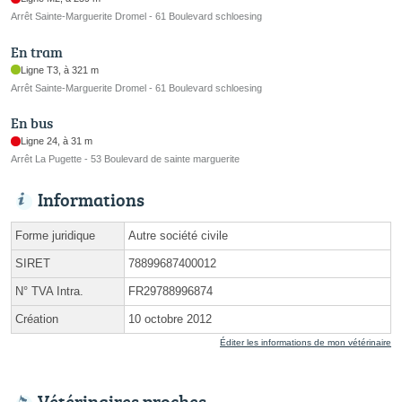
Arrêt Sainte-Marguerite Dromel - 61 Boulevard schloesing
En tram
Ligne T3, à 321 m
Arrêt Sainte-Marguerite Dromel - 61 Boulevard schloesing
En bus
Ligne 24, à 31 m
Arrêt La Pugette - 53 Boulevard de sainte marguerite
Informations
Forme juridique
Autre société civile
SIRET
78899687400012
N° TVA Intra.
FR29788996874
Création
10 octobre 2012
Éditer les informations de mon vétérinaire
Vétérinaires proches