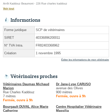
Arrêt Kaddouz Beaumont - 226 Rue charles kaddouz
Voir tout
Informations
Forme juridique
SCP de vétérinaires
SIRET
40336896200011
N° TVA Intra.
FR82403368962
Création
1 novembre 1995
Éditer les informations de mon vétérinaire
Vétérinaires proches
Vétérinaires Daumas Michaud
Dr Jane-Lyse CARUSO
Marion
avenue des Olives
Rue Charles Kaddouz
900 mètres
7 mètres
Fermée, ouvre à 9h
Fermée, ouvre à 9h
Bourgault DUVAL Alice Marie
Centre Hospitalier Vétérinaire
Catherine
Massilia