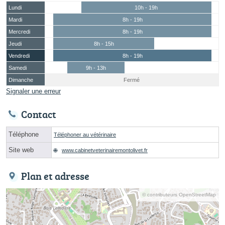
Lundi
10h - 19h
Mardi
8h - 19h
Mercredi
8h - 19h
Jeudi
8h - 15h
Vendredi
8h - 19h
Samedi
9h - 13h
Dimanche
Fermé
Signaler une erreur
Contact
Téléphone
Téléphoner au vétérinaire
Site web
www.cabinetveterinairemontolivet.fr
Plan et adresse
© contributeurs OpenStreetMap