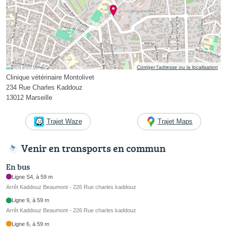
Corriger l’adresse ou la localisation
Clinique vétérinaire Montolivet
234 Rue Charles Kaddouz
13012 Marseille
Trajet Waze
Trajet Maps
Venir en transports en commun
En bus
Ligne S4, à 59 m
Arrêt Kaddouz Beaumont - 226 Rue charles kaddouz
Ligne 9, à 59 m
Arrêt Kaddouz Beaumont - 226 Rue charles kaddouz
Ligne 6, à 59 m