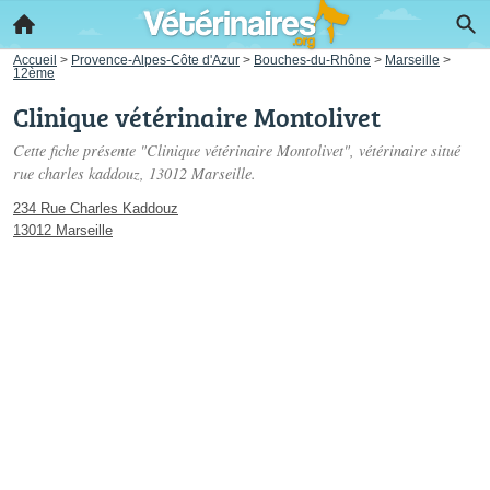
Accueil
>
Provence-Alpes-Côte d'Azur
>
Bouches-du-Rhône
>
Marseille
>
12ème
Clinique vétérinaire Montolivet
Cette fiche présente "Clinique vétérinaire Montolivet", vétérinaire situé
rue charles kaddouz
, 13012 Marseille.
234 Rue Charles Kaddouz
13012 Marseille