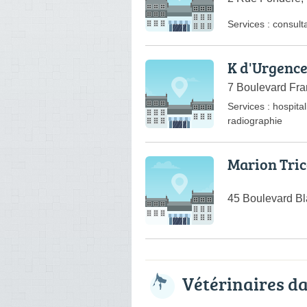
Services :
consulta
K d'Urgenc
7 Boulevard Fra
Services :
hospital
radiographie
Marion Tri
45 Boulevard Bl
Vétérinaires d