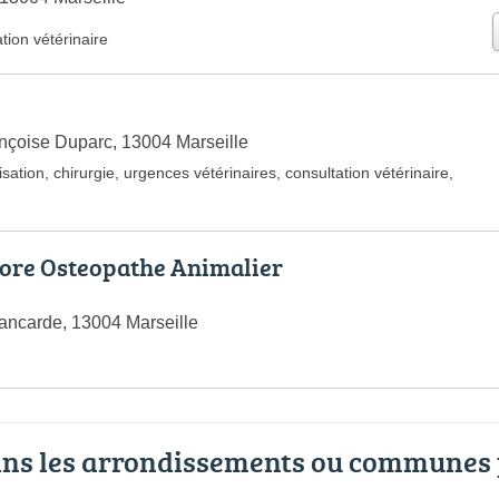
tion vétérinaire
e
nçoise Duparc, 13004 Marseille
isation
,
chirurgie
,
urgences vétérinaires
,
consultation vétérinaire
,
core Osteopathe Animalier
ancarde, 13004 Marseille
ans les arrondissements ou communes