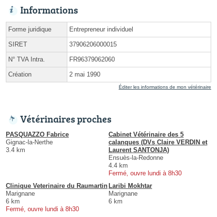
Informations
Forme juridique
Entrepreneur individuel
SIRET
37906206000015
N° TVA Intra.
FR96379062060
Création
2 mai 1990
Éditer les informations de mon vétérinaire
Vétérinaires proches
PASQUAZZO Fabrice
Cabinet Vétérinaire des 5
Gignac-la-Nerthe
calanques (DVs Claire VERDIN et
3.4 km
Laurent SANTONJA)
Ensuès-la-Redonne
4.4 km
Fermé, ouvre lundi à 8h30
Clinique Veterinaire du Raumartin
Laribi Mokhtar
Marignane
Marignane
6 km
6 km
Fermé, ouvre lundi à 8h30