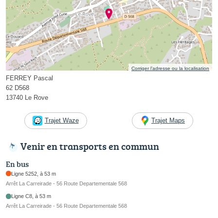
Corriger l’adresse ou la localisation
FERREY Pascal
62 D568
13740 Le Rove
Trajet Waze
Trajet Maps
Venir en transports en commun
En bus
Ligne 5252, à 53 m
Arrêt La Carreirade - 56 Route Departementale 568
Ligne C8, à 53 m
Arrêt La Carreirade - 56 Route Departementale 568