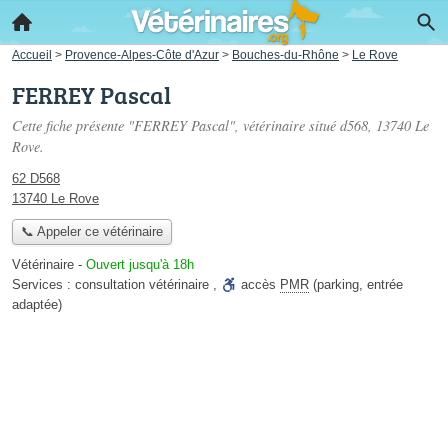
Accueil
>
Provence-Alpes-Côte d'Azur
>
Bouches-du-Rhône
>
Le Rove
FERREY Pascal
Cette fiche présente "FERREY Pascal", vétérinaire situé
d568
, 13740 Le
Rove.
62 D568
13740 Le Rove
📞 Appeler ce vétérinaire
Vétérinaire
-
Ouvert jusqu'à 18h
Services :
consultation vétérinaire
,
accès
PMR
(parking, entrée
adaptée)