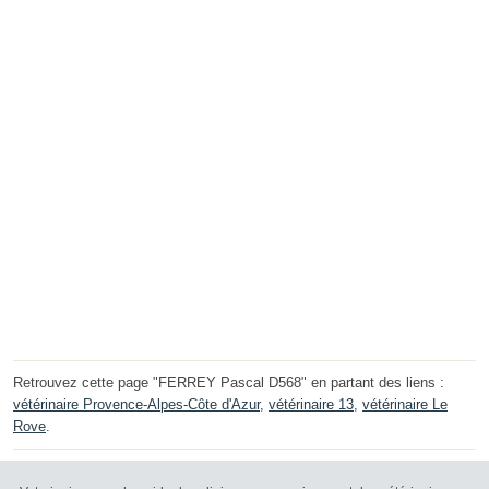
Retrouvez cette page "FERREY Pascal D568" en partant des liens :
vétérinaire Provence-Alpes-Côte d'Azur
,
vétérinaire 13
,
vétérinaire Le
Rove
.