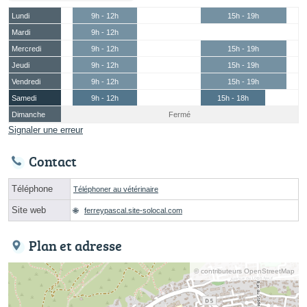
Lundi
9h - 12h
15h - 19h
Mardi
9h - 12h
Mercredi
9h - 12h
15h - 19h
Jeudi
9h - 12h
15h - 19h
Vendredi
9h - 12h
15h - 19h
Samedi
9h - 12h
15h - 18h
Dimanche
Fermé
Signaler une erreur
Contact
Téléphone
Téléphoner au vétérinaire
Site web
ferreypascal.site-solocal.com
Plan et adresse
© contributeurs OpenStreetMap